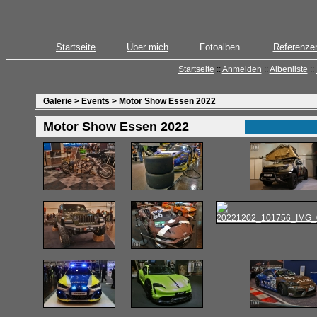
Startseite
Über mich
Fotoalben
Referenze
Startseite
::
Anmelden
::
Albenliste
::
Galerie
>
Events
>
Motor Show Essen 2022
Motor Show Essen 2022